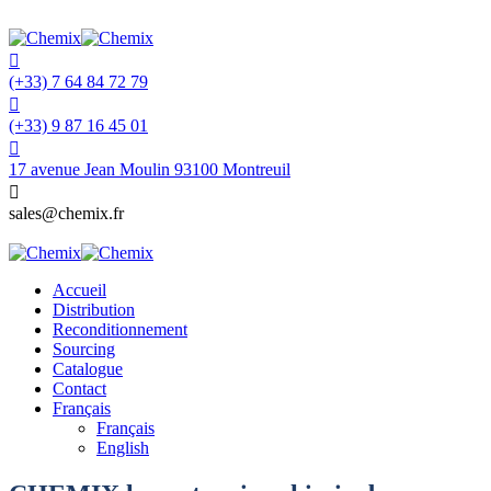
(+33) 7 64 84 72 79
(+33) 9 87 16 45 01
17 avenue Jean Moulin 93100 Montreuil
sales@chemix.fr
Accueil
Distribution
Reconditionnement
Sourcing
Catalogue
Contact
Français
Français
English