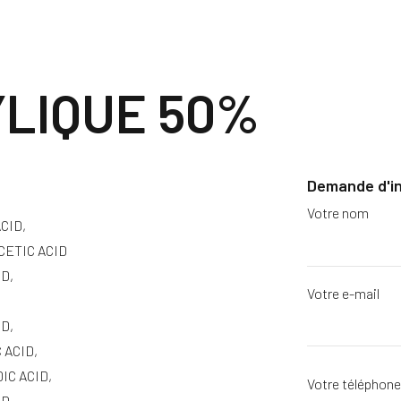
YLIQUE 50%
Demande d'i
Votre nom
CID,
ETIC ACID
D,
Votre e-mail
D,
ACID,
C ACID,
Votre téléphon
D,