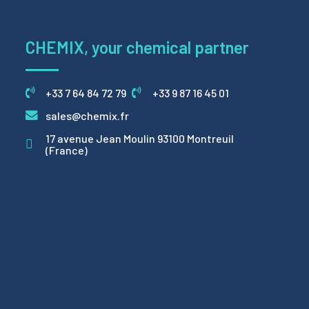
CHEMIX, your chemical partner
+33 7 64 84 72 79
+33 9 87 16 45 01
sales@chemix.fr
17 avenue Jean Moulin 93100 Montreuil
(France)