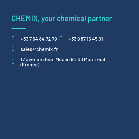
CHEMIX, your chemical partner
+33 7 64 84 72 79
+33 9 87 16 45 01
sales@chemix.fr
17 avenue Jean Moulin 93100 Montreuil
(France)