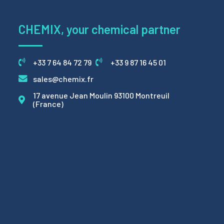
CHEMIX, your chemical partner
+33 7 64 84 72 79
+33 9 87 16 45 01
sales@chemix.fr
17 avenue Jean Moulin 93100 Montreuil
(France)