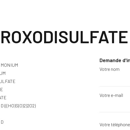
ROXODISULFATE
Demande d'i
AMMONIUM
Votre nom
IUM
ULFATE
TE
Votre e-mail
ATE
(((HO)S(O)2)2O2)
ID
Votre téléphon