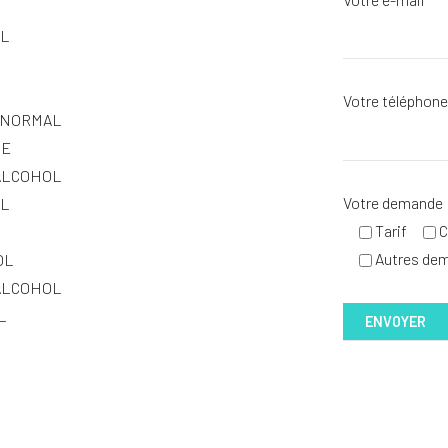
AL
Votre téléphon
 NORMAL
DE
ALCOHOL
Votre demande
OL
Tarif
C
Autres de
OL
ALCOHOL
L