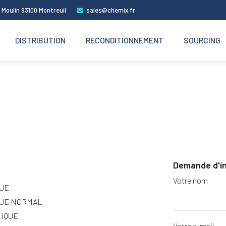
 Moulin 93100 Montreuil
sales@chemix.fr
DISTRIBUTION
RECONDITIONNEMENT
SOURCING
Demande d'i
Votre nom
QUE
QUE NORMAL
LIQUE
Votre e-mail