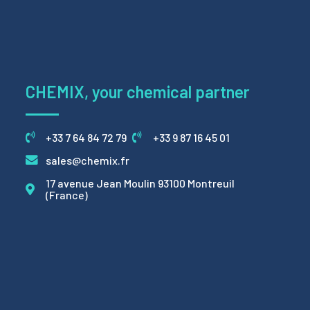
CHEMIX, your chemical partner
+33 7 64 84 72 79
+33 9 87 16 45 01
sales@chemix.fr
17 avenue Jean Moulin 93100 Montreuil
(France)