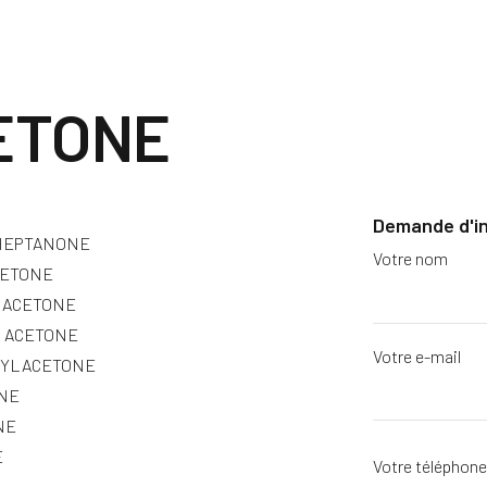
ETONE
Demande d'i
-HEPTANONE
Votre nom
CETONE
 ACETONE
L ACETONE
Votre e-mail
PYLACETONE
ONE
NE
E
Votre téléphon