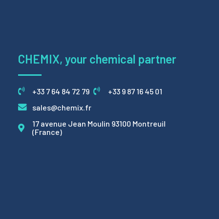
CHEMIX, your chemical partner
+33 7 64 84 72 79
+33 9 87 16 45 01
sales@chemix.fr
17 avenue Jean Moulin 93100 Montreuil
(France)