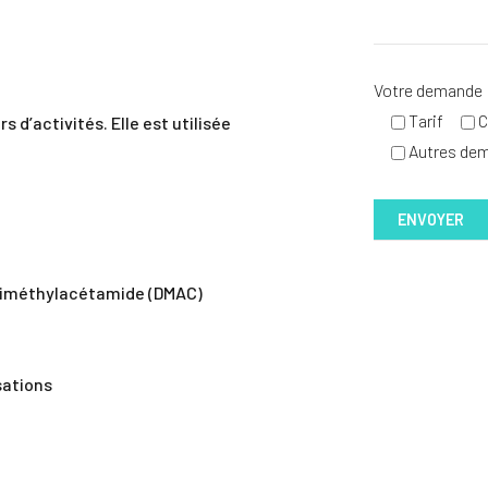
Votre demande
Tarif
C
d’activités. Elle est utilisée
Autres de
 diméthylacétamide (DMAC)
sations