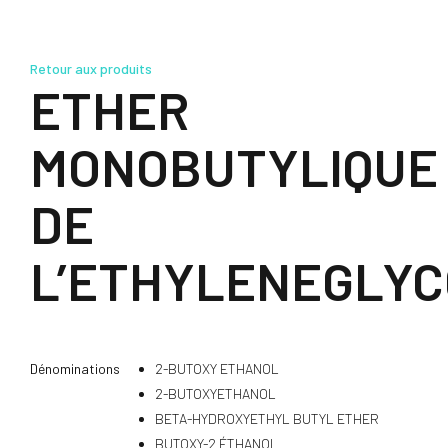
Retour aux produits
ETHER
MONOBUTYLIQUE
DE
L’ETHYLENEGLYC
Dénominations
2-BUTOXY ETHANOL
2-BUTOXYETHANOL
BETA-HYDROXYETHYL BUTYL ETHER
BUTOXY-2 ÉTHANOL