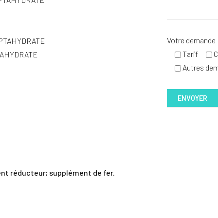
Votre demande
PTAHYDRATE
Tarif
C
PTAHYDRATE
Autres de
ent réducteur; supplément de fer.