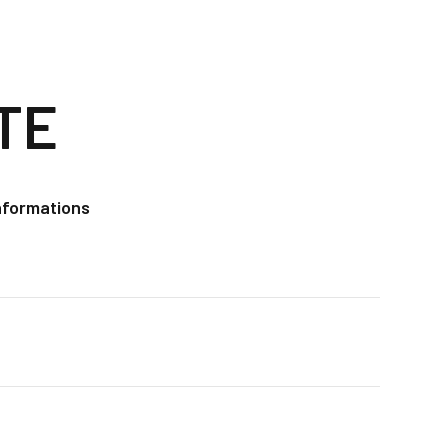
TE
nformations
e