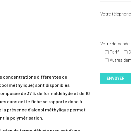
Votre téléphon
Votre demande
Tarif
C
Autres de
s concentrations différentes de
cool méthylique) sont disponibles
composée de 37 % de formaldéhyde et de 10
ues dans cette fiche se rapporte donc à
ue la présence d’alcool méthylique permet
nt la polymérisation.
solution de formaldéhyde provient d’une