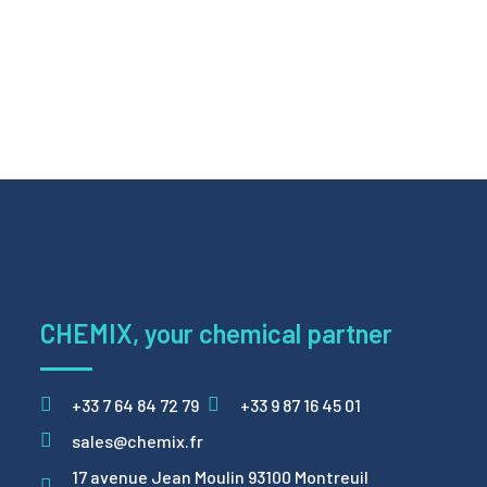
CHEMIX, your chemical partner
+33 7 64 84 72 79
+33 9 87 16 45 01
sales@chemix.fr
17 avenue Jean Moulin 93100 Montreuil