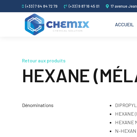
(+33) 7 64 84 72 79
(+33) 9 87 16 45 01
17 avenue Jean
ACCUEIL
Retour aux produits
HEXANE (MÉL
Dénominations
DIPROPYL
HEXANE (
HEXANE 
N-HEXAN