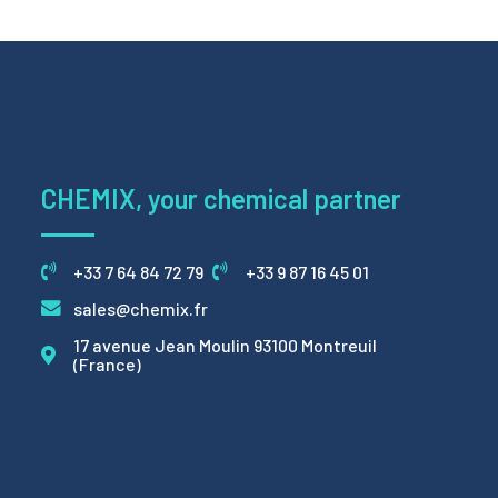
CHEMIX, your chemical partner
+33 7 64 84 72 79
+33 9 87 16 45 01
sales@chemix.fr
17 avenue Jean Moulin 93100 Montreuil
(France)