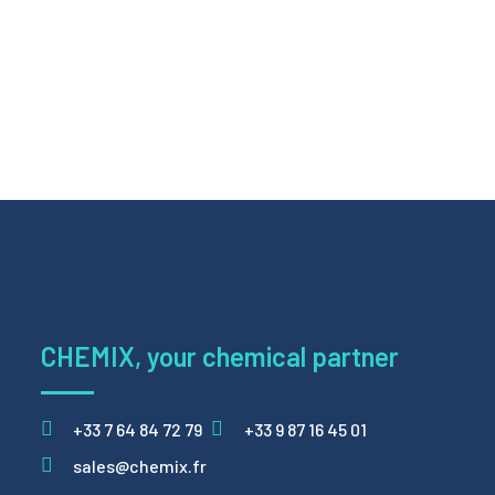
CHEMIX, your chemical partner
+33 7 64 84 72 79
+33 9 87 16 45 01
sales@chemix.fr