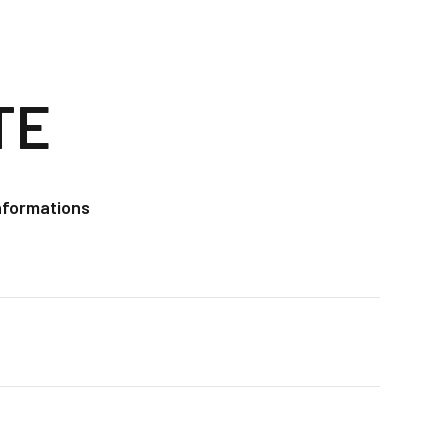
TE
nformations
e