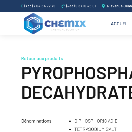
(+33) 7 64 84 72 79
(+33) 9 87 16 45 01
17 avenue Jean
ACCUEIL
Retour aux produits
PYROPHOSPHA
DECAHYDRAT
Dénominations
DIPHOSPHORIC ACID
TETRASODIUM SALT