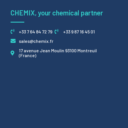
CHEMIX, your chemical partner
+33 7 64 84 72 79
+33 9 87 16 45 01
sales@chemix.fr
17 avenue Jean Moulin 93100 Montreuil
(France)