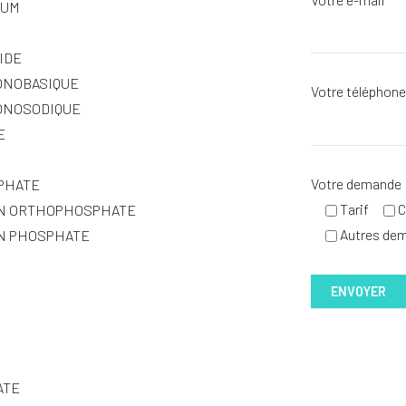
IUM
IDE
ONOBASIQUE
Votre téléphon
ONOSODIQUE
E
Votre demande
PHATE
Tarif
C
N ORTHOPHOSPHATE
Autres de
N PHOSPHATE
ATE