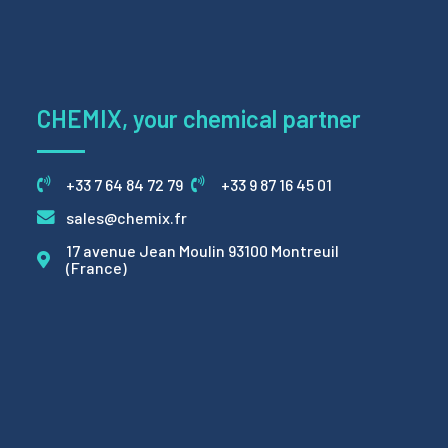
CHEMIX, your chemical partner
+33 7 64 84 72 79
+33 9 87 16 45 01
sales@chemix.fr
17 avenue Jean Moulin 93100 Montreuil
(France)