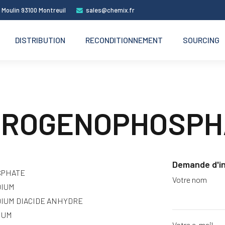
 Moulin 93100 Montreuil
sales@chemix.fr
DISTRIBUTION
RECONDITIONNEMENT
SOURCING
DROGENOPHOSPH
Demande d'i
SPHATE
Votre nom
DIUM
IUM DIACIDE ANHYDRE
IUM
Votre e-mail