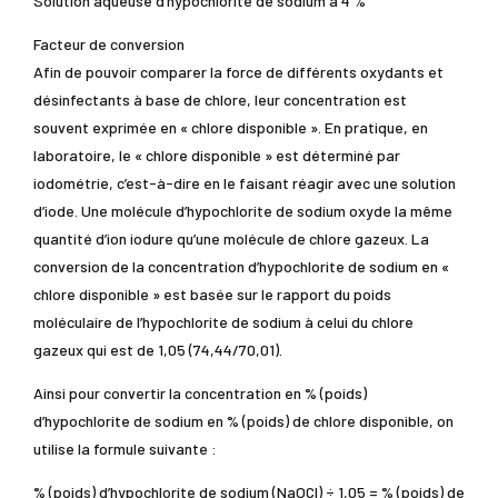
Solution aqueuse d’hypochlorite de sodium à 4 %
Facteur de conversion
Afin de pouvoir comparer la force de différents oxydants et
désinfectants à base de chlore, leur concentration est
souvent exprimée en « chlore disponible ». En pratique, en
laboratoire, le « chlore disponible » est déterminé par
iodométrie, c’est-à-dire en le faisant réagir avec une solution
d’iode. Une molécule d’hypochlorite de sodium oxyde la même
quantité d’ion iodure qu’une molécule de chlore gazeux. La
conversion de la concentration d’hypochlorite de sodium en «
chlore disponible » est basée sur le rapport du poids
moléculaire de l’hypochlorite de sodium à celui du chlore
gazeux qui est de 1,05 (74,44/70,01).
Ainsi pour convertir la concentration en % (poids)
d’hypochlorite de sodium en % (poids) de chlore disponible, on
utilise la formule suivante :
% (poids) d’hypochlorite de sodium (NaOCl) ÷ 1,05 = % (poids) de